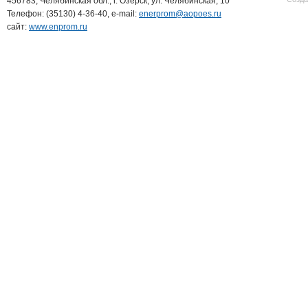
456783, Челябинская обл., г. Озерск, ул. Челябинская, 10
Телефон: (35130) 4-36-40, e-mail:
enerprom@aopoes.ru
сайт:
www.enprom.ru